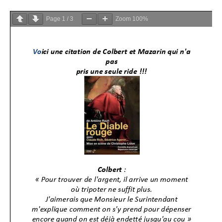
Page
1
/
3
Zoom
100%