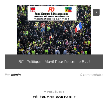
BC1. Politique - Manif Pour Foutre Le B..... !
Par
admin
0 commentaire
PRÉCÉDENT
TÉLÉPHONE PORTABLE