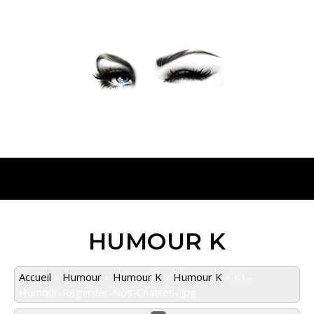
PETER PRESENTE
HUMOUR K
Accueil
»
Humour
»
Humour K
»
Humour K
»
K1.-
Humour-Regarder-Nos-Chattes-.jpg