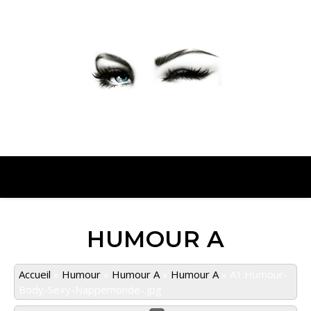
PETER PRESENTE
HUMOUR A
Accueil
»
Humour
»
Humour A
»
Humour A
»
A1.Humour-
Body-Sexy-Nappemonde-.jpg