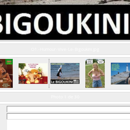
O1.-Humour-Vive-Le-Bigoukini.jpg
Photo 1 de 30