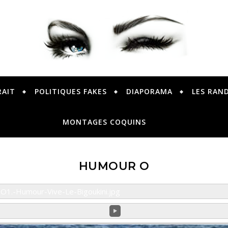
PETER PRESENTE
RAIT
POLITIQUES FAKES
DIAPORAMA
LES RAN
MONTAGES COQUINS
HUMOUR O
»
O1.-Humour-Vive-Le-Bigoukini.jpg