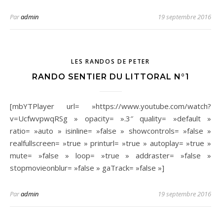
Par
admin
19 septembre 2016
LES RANDOS DE PETER
RANDO SENTIER DU LITTORAL N°1
[mbYTPlayer url= »https://www.youtube.com/watch?
v=UcfwvpwqRSg » opacity= ».3″ quality= »default »
ratio= »auto » isinline= »false » showcontrols= »false »
realfullscreen= »true » printurl= »true » autoplay= »true »
mute= »false » loop= »true » addraster= »false »
stopmovieonblur= »false » gaTrack= »false »]
Par
admin
19 septembre 2016