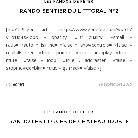
LES RANDOS DE PETER
RANDO SENTIER DU LITTORAL N°2
[mbYTPlayer url= »https://www.youtube.com/watch?
v=o1id4svIobo » opacity= ».3″ quality= »small »
ratio= »auto » isinline= »false » showcontrols= »false »
realfullscreen= »true » printurl= »true » autoplay= »true »
mute= »false » loop= »true » addraster= »false »
stopmovieonblur= »true » gaTrack= »false »]
Par
admin
19 septembre 2016
LES RANDOS DE PETER
RANDO LES GORGES DE CHATEAUDOUBLE