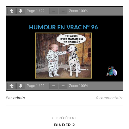
Page
1
/
22
Zoom
100%
Page
1
/
22
Zoom
100%
Par
admin
0 commentaire
PRÉCÉDENT
BINDER 2