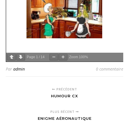
Page
1
/
14
Zoom
100%
Par
admin
0 commentaire
PRÉCÉDENT
HUMOUR CX
PLUS RÉCENT
ENIGME AÉRONAUTIQUE