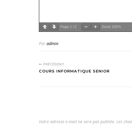
Page
1
/
2
Zoom
100%
Par
admin
PRÉCÉDENT
COURS INFORMATIQUE SENIOR
Votre adresse e-mail ne sera pas publiée.
Les cham