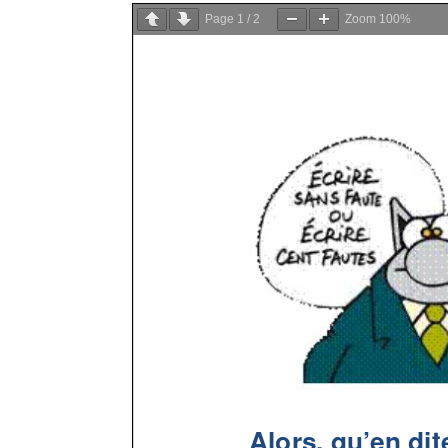
Page
1
/
2
Zoom
100%