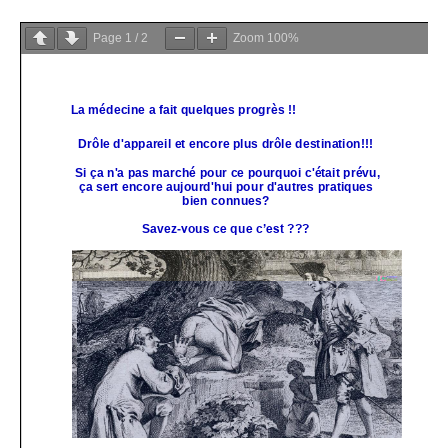
Page
1
/
2
Zoom
100%