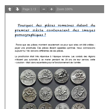
Page
1
/
3
Zoom
100%