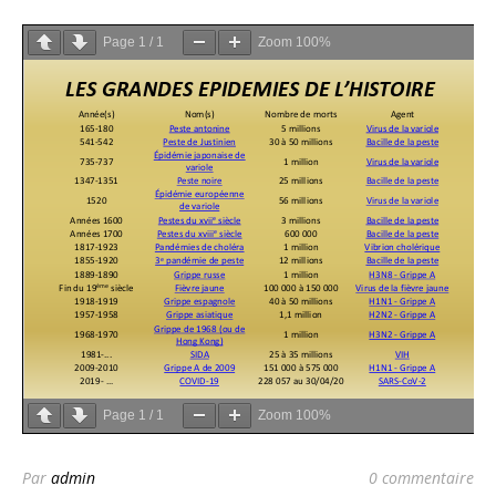
Page
1
/
1
Zoom
100%
Page
1
/
1
Zoom
100%
Par
admin
0 commentaire