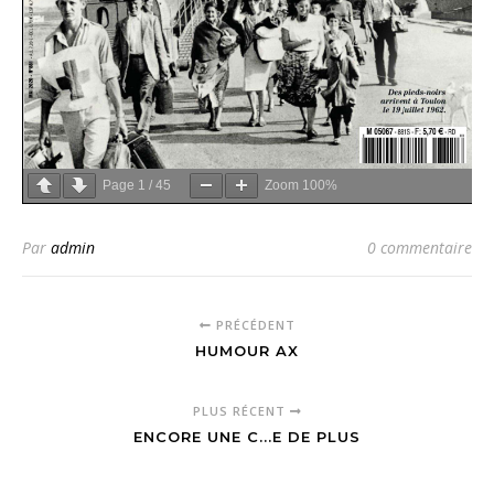
Page
1
/
45
Zoom
100%
Par
admin
0 commentaire
PRÉCÉDENT
HUMOUR AX
PLUS RÉCENT
ENCORE UNE C...E DE PLUS