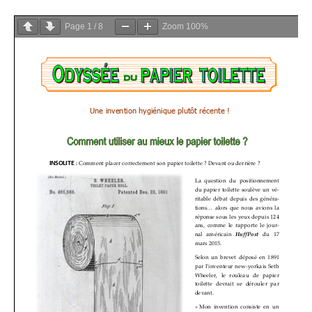
Page
1
/
8
Zoom
100%