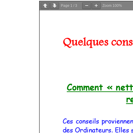
Page
1
/
3
Zoom
100%