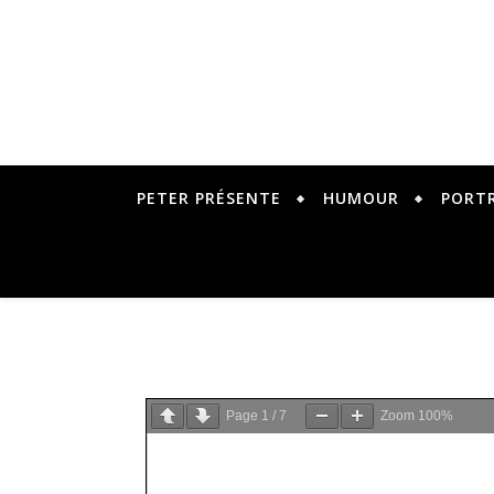
PETER PRÉSENTE
HUMOUR
PORT
Page
1
/
7
Zoom
100%